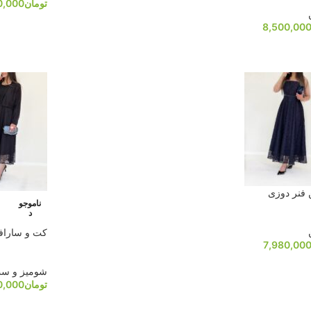
تومان
0,000
8,500,00
 فنر دوزی
ناموجو
د
کت و سارافون 
7,980,00
شومیز و س
تومان
0,000