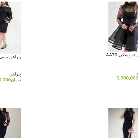
عروسکی AA70
پیراهن مینی مد
پیراهن
6,500,00
تومان
0,000