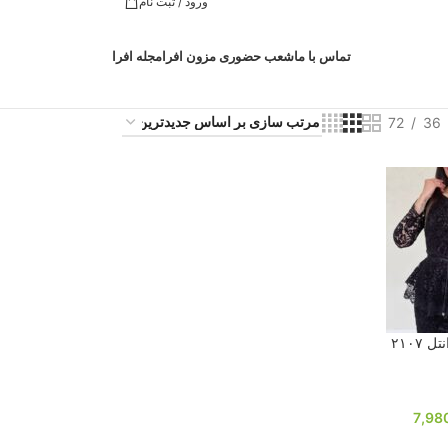
ورود / ثبت نام
تماس با ما
شعب حضوری مزون افرا
مجله افرا
72
36
 ۲۱۰۷
7,98