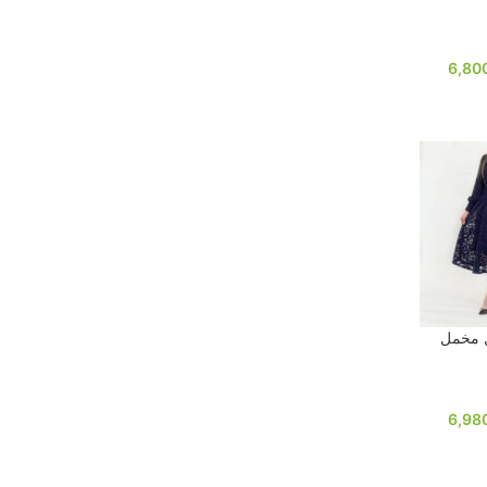
6,80
ل مخمل
6,98