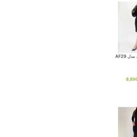
ل AF29
8,89