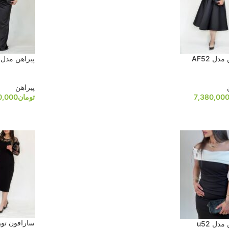
دل AF52
پیراهن مدل AC06
پیراهن
7,380,00
تومان
0,000
سارافون تور ف
مدل u52