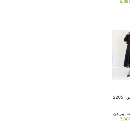
5,68
2205
ت
,
پیراهن
7,80