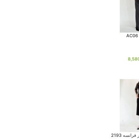
8,58
رانسه 2193