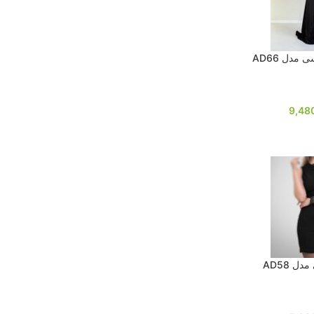
مدل AD66
9,48
ل AD58