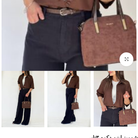
بزرگنمایی تصویر
شومیز‌ لینن دکمه ۳تایی