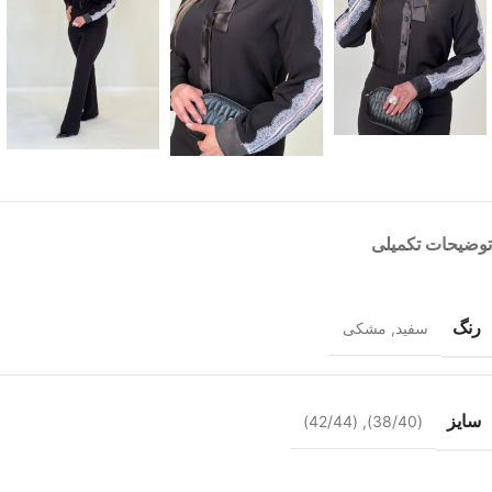
توضیحات تکمیلی
رنگ
سفید
,
مشکی
سایز
(42/44)
,
(38/40)