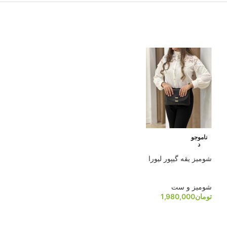
ناموجو
شومیز نوار گیپور
د
شومیز‌ یقه گیپور لیورا
شومیز و ست
تومان
2,080,000
شومیز و ست
تومان
1,980,000