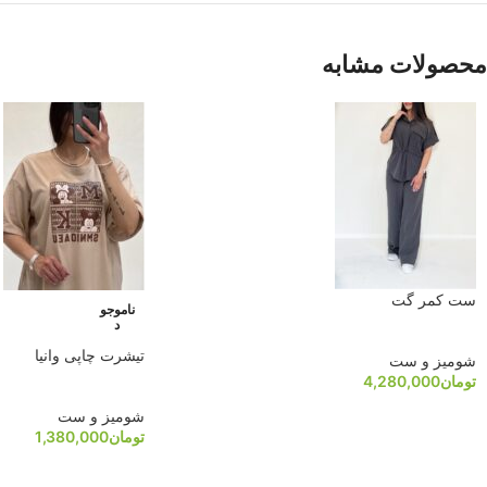
محصولات مشابه
ست کمر گت
ناموجو
د
تیشرت چاپی وانیا
شومیز و ست
تومان
4,280,000
شومیز و ست
تومان
1,380,000