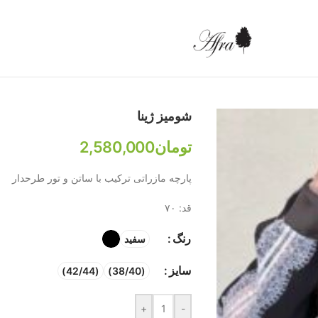
شومیز ژینا
تومان
2,580,000
پارچه مازراتی ترکیب با ساتن و تور طرحدار
قد: ۷۰
رنگ
سفید
سایز
(42/44)
(38/40)
+
-