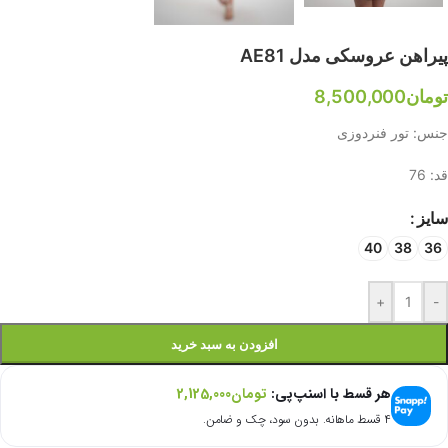
پیراهن عروسکی مدل AE81
تومان
8,500,000
جنس: تور فنردوزی
قد: 76
سایز
40
38
36
+
-
افزودن به سبد خرید
هر قسط با اسنپ‌پی:
تومان
2,125,000
۴ قسط ماهانه. بدون سود، چک و ضامن.