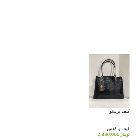
کیف پرستو
ناموجو
د
کیف کد 90
کیف و کفش
تومان
2,880,000