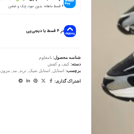
۴ قسط ماهانه. بدون سود، چک و ضامن.
در ۴ قسط با دیجی‌پی
شناسه محصول:
نامعلوم
دسته:
کیف و کفش
برچسب:
استایل
,
استایل شیک
,
ترند
,
مد
,
مزون ا
اشتراک گذاری: