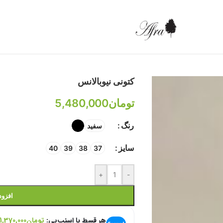
کتونی نیوبالانس
تومان
5,480,000
رنگ
سفید
سایز
40
39
38
37
+
-
افزود
هر قسط با اسنپ‌پی:
تومان
1,370,000