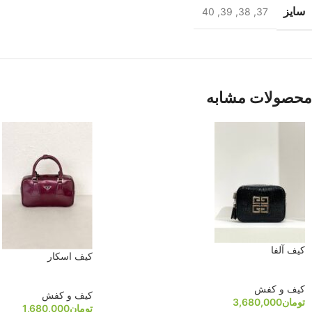
سایز
40
,
39
,
38
,
37
محصولات مشابه
کیف آلفا
کیف اسکار
کیف و کفش
کیف و کفش
تومان
3,680,000
تومان
1,680,000