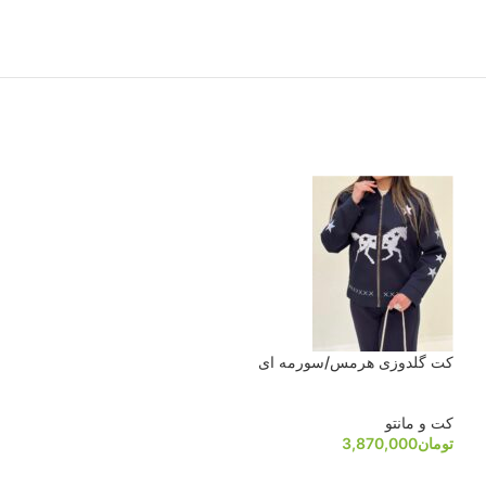
کت تک ابرا
کت گلدوزی هرمس/سورمه ای
کت و مانتو
کت و مانتو
تومان
2,880,000
تومان
3,870,000