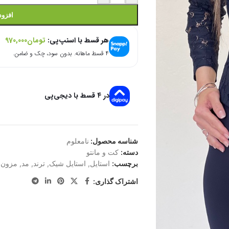
افزود
هر قسط با اسنپ‌پی:
تومان
970,000
۴ قسط ماهانه. بدون سود، چک و ضامن.
در ۴ قسط با دیجی‌پی
شناسه محصول:
نامعلوم
دسته:
کت و مانتو
برچسب:
استایل
,
استایل شیک
,
ترند
,
مد
,
مزون ا
اشتراک گذاری: