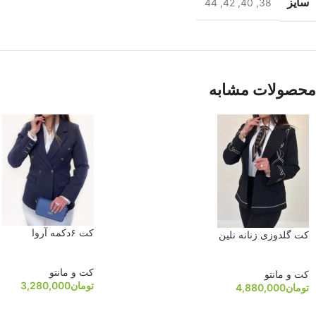
سایز
44
,
42
,
40
,
38
محصولات مشابه
کت ۶دکمه آروا
کت گلدوزی زنانه نلین
کت و مانتو
کت و مانتو
تومان
3,280,000
تومان
4,880,000