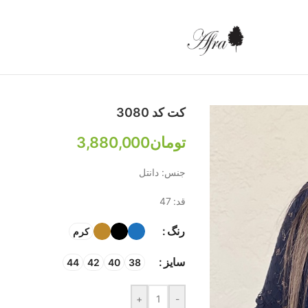
کت کد 3080
تومان
3,880,000
جنس: دانتل
قد: 47
رنگ
کرم
سایز
44
42
40
38
+
-