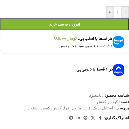
+
-
افزودن به سبد خرید
هر قسط با اسنپ‌پی:
تومان
995,000
۴ قسط ماهانه. بدون سود، چک و ضامن.
در ۴ قسط با دیجی‌پی
شناسه محصول:
نامعلوم
دسته:
کیف و کفش
برچسب:
استایل شیک
,
ترند
,
مزون افرا
,
کفش
,
کفش پاشنه دار
اشتراک گذاری: