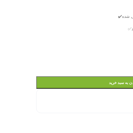
ی شده✔️
د✅
ن به سبد خرید