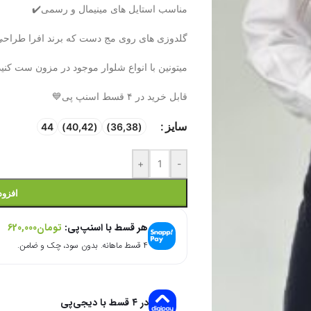
مناسب استایل های مینیمال و رسمی✔️
گلدوزی های روی مج دست که برند افرا طراح
میتونین با انواع شلوار موجود در مزون ست کنی
قابل خرید در ۴ قسط اسنپ پی💙
سایز
44
(40,42)
(36,38)
+
-
افزود
هر قسط با اسنپ‌پی:
تومان
620,000
۴ قسط ماهانه. بدون سود، چک و ضامن.
در ۴ قسط با دیجی‌پی