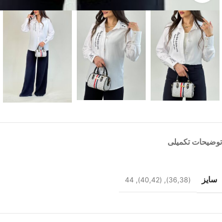
توضیحات تکمیلی
سایز
44
,
(40,42)
,
(36,38)