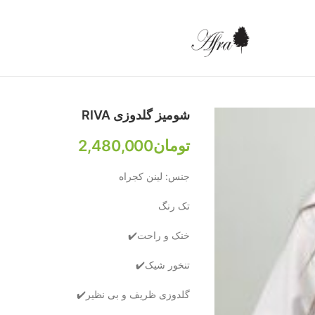
شومیز گلدوزی RIVA
تومان
2,480,000
جنس: لینن کجراه
تک رنگ
خنک و راحت✔️
تنخور شیک✔️
گلدوزی ظریف و بی نظیر✔️