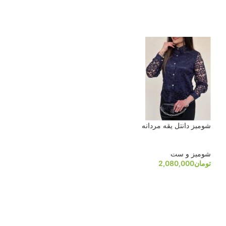
ناموجو
شومیز دانتل یقه مردانه
د
شومیز ژینا
شومیز و ست
تومان
2,080,000
شومیز و ست
تومان
2,580,000