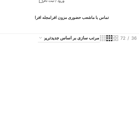
ورود / ثبت نام
تماس با ما
شعب حضوری مزون افرا
مجله افرا
72
36