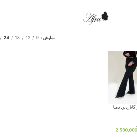
نمایش
9
12
18
24
گاباردین دمپا
2,580,00