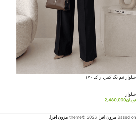
شلوار نیم بگ کمردار کد ۱۷۰
شلوار
تومان
2,480,000
Based on
مزون افرا
theme© 2026
مزون افرا
.